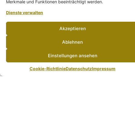
Merkmale und Funktionen beeinträchtigt werden.
Notaufnahme oder unsere Intensivstation.
Dienste verwalten
Jetzt Online bewerben!
Akzeptieren
Ablehnen
Einstellungen ansehen
Cookie-Richtlinie
Datenschutz
Impressum
Werde Teil unseres Team
Bewirb dich über unser Bewerbungsformular