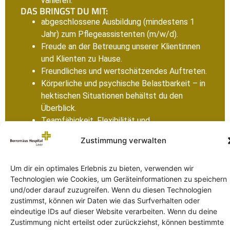
variieren.
DAS BRINGST DU MIT:
abgeschlossene Ausbildung (mindestens 1
Jahr) zum Pflegeassistenten (m/w/d).
Freude an der Betreuung unserer Klientinnen
und Klienten zu Hause.
Freundliches und wertschätzendes Auftreten.
Körperliche und psychische Belastbarkeit – in
hektischen Situationen behältst du den
Überblick.
Teamfähigkeit, Flexibilität und
Selbstständigkeit.
Zustimmung verwalten
Hohes Verantwortungs- und
Qualitätsbewusstsein.
Um dir ein optimales Erlebnis zu bieten, verwenden wir
Sichere Kommunikation in Deutsch (mündlich
Technologien wie Cookies, um Geräteinformationen zu speichern
und schriftlich), mind. Niveau B2.
und/oder darauf zuzugreifen. Wenn du diesen Technologien
DEINE MÖGLICHKEITEN:
zustimmst, können wir Daten wie das Surfverhalten oder
Mögliche Einsatzbereiche sind unsere
eindeutige IDs auf dieser Website verarbeiten. Wenn du deine
bettenführenden Abteilungen mit
Zustimmung nicht erteilst oder zurückziehst, können bestimmte
unterschiedlichen Fachbereichen, die zentrale